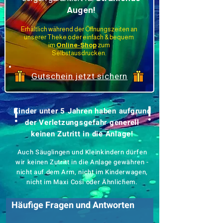
Augen!
Erhältlich während der Öffnungszeiten an
unserer Theke oder einfach & bequem
im
Online-Shop
zum
Selbstausdrucken.
Gutschein jetzt sichern
!
!
​Kinder unter 5 Jahren haben aufgrund
der Verletzungsgefahr generell
keinen Zutritt in die Anlage!
Auch Säuglingen und Kleinkindern dürfen
wir keinen Zutritt in die Anlage gewähren -
nicht auf dem Arm, nicht im Kinderwagen,
nicht im Maxi Cosi oder Ähnlichem.
Häufige Fragen und Antworten