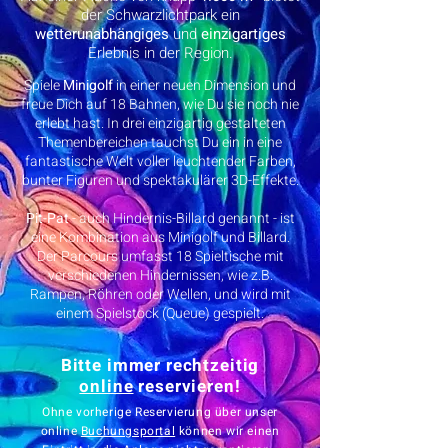
der Schwarzlichtpark ein
wetterunabhängiges
und
einzigartiges
Erlebnis in der Region.
Spiele
Minigolf
in einer neuen Dimension und
freue Dich auf 18 Bahnen, wie Du sie noch nie
erlebt hast. In drei einzigartig gestalteten
Themenbereichen tauchst Du ein in eine
fantastische Welt voller leuchtender Farben,
bunter Figuren und spektakulärer 3D-Effekte.
Pit-Pat
- auch Hindernis-Billard genannt - ist
eine Kombination aus Minigolf und Billard.
Der Parcours umfasst 18 Spieltische mit
verschiedenen Hindernissen, wie z.B.
Rampen, Röhren oder Wellen, und wird mit
einem Spielstock (Queue) gespielt.
Bitte immer rechtzeitig
online
reservieren!
Ohne vorherige Reservierung über unser
online
Buchungsportal
können wir einen