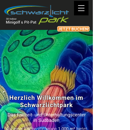
JETZT BUCHEN!
Herzlich Willkommen im
Schwarzlichtpark
Das Freizeit- und Unterhaltungscenter
in Südbaden
Auf einer Fläche von knapp
1.000 m²
bietet