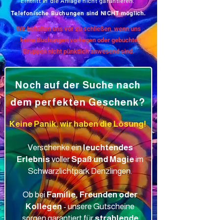
Eintritt in die Anlage nicht garantieren.
Telefonische Buchungen sind NICHT möglich.​
Wir behalten uns vor zu schließen, wenn uns
keine Buchungen vorliegen oder gebuchte
Gruppen nicht pünktlich anwesend sind.
Noch auf der Suche nach
dem perfekten Geschenk?
Keine Panik, wir haben die Lösung!
Verschenke ein
leuchtendes
Erlebnis
voller
Spaß und Magie
im
Schwarzlichtpark Denzlingen.
Ob bei
Familie, Freunden oder
Kollegen
- unsere Gutscheine
sorgen garantiert für
strahlende